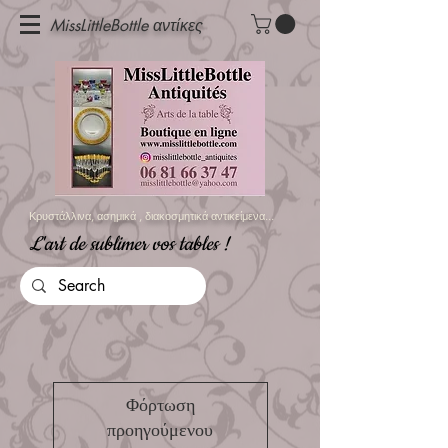
MissLittleBottle αντίκες
Κρυστάλλινα, ασημικά
, διακοσμητικά αντικείμενα...
L'art de sublimer vos tables !
Φόρτωση
προηγούμενου