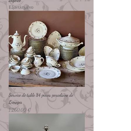
argenté
Εξαντλημένο
Service de table 84 pièces porcelaine de
Limoges
Τιμή
1.260,00 €