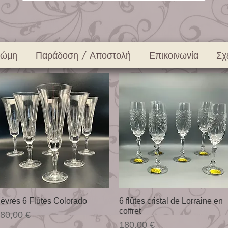
νώμη
Παράδοση / Αποστολή
Επικοινωνία
Σχ
Γρήγορη προβολή
Γρήγορη προβολή
èvres 6 Flûtes Colorado
6 flûtes cristal de Lorraine en
coffret
ιμή
80,00 €
Τιμή
180,00 €