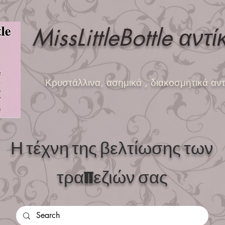
MissLittleBottle αντί
Κρυστάλλινα, ασημικά
, διακοσμητικά αντ
Η τέχνη της βελτίωσης των
τραπεζιών σας