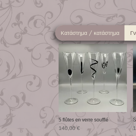
Κατάστημα / κατάστημα
Γ
Γρήγορη προβολή
5 flûtes en verre soufflé
S
Τιμή
Τ
140,00 €
1