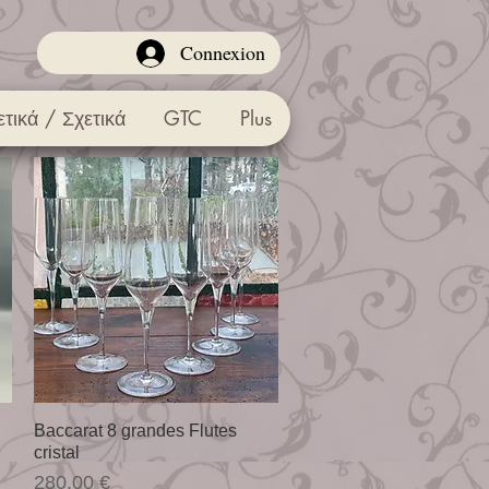
Connexion
ετικά / Σχετικά
GTC
Plus
Γρήγορη προβολή
Baccarat 8 grandes Flutes
cristal
Τιμή
280,00 €