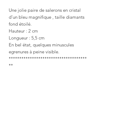
Une jolie paire de salerons en cristal
d’un bleu magnifique , taille diamants
fond étoilé.
Hauteur : 2 cm
Longueur : 5,5 cm
En bel état, quelques minuscules
egrenures à peine visible.
*************************************
**
A pretty pair of magnificent blue
crystal salt cellars, diamond cut with a
starry background.
Height: 2cm
Length: 5.5cm
In good condition, some tiny scratches
barely visible.