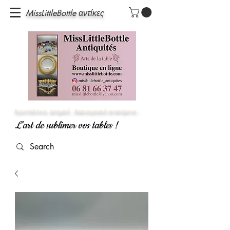
MissLittleBottle αντίκες
Κρυστάλλινα, ασημικά
, διακοσμητικά αντικείμενα...
L'art de sublimer vos tables !