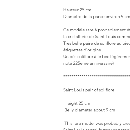
Hauteur 25 cm

Diamètre de la panse environ 9 cm
Ce modèle rare à probablement été
la cristallerie de Saint Louis comme
Très belle paire de soliflore au pied
étiquettes d’origine .

Un dès soliflore à le bec légèremen
noté 225eme anniversaire)

*********************************
Saint Louis pair of soliflore

 Height 25 cm

 Belly diameter about 9 cm

 This rare model was probably created for the 225 th Anniversary of the 
Saint Louis crystal factory as noted