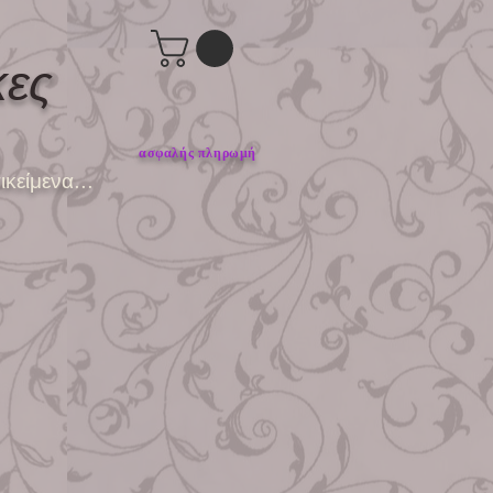
κες
ασφαλής πληρωμή
ικείμενα...