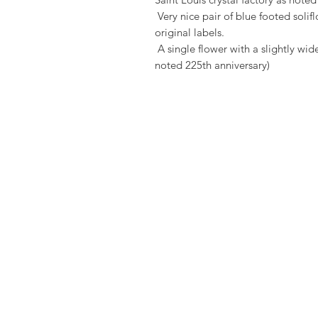
 Very nice pair of blue footed soliflore, perfect condition still bearing their 
original labels.

 A single flower with a slightly wider beak than the other by 5mm (the one 
noted 225th anniversary)