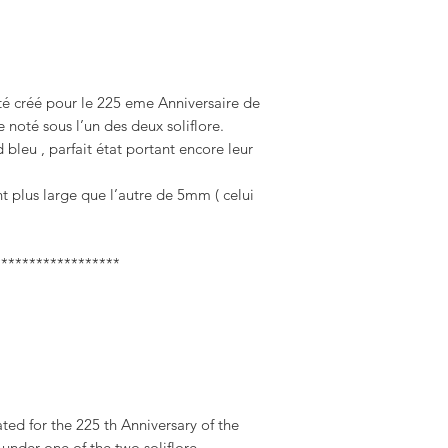


 créé pour le 225 eme Anniversaire de 
 noté sous l’un des deux soliflore.

 bleu , parfait état portant encore leur 
t plus large que l’autre de 5mm ( celui 
*****************

 under one of the two soliflore.
