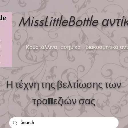
MissLittleBottle αντί
Κρυστάλλινα, ασημικά
, διακοσμητικά αντ
Η τέχνη της βελτίωσης των
τραπεζιών σας