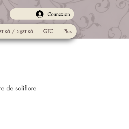
Connexion
ετικά / Σχετικά
GTC
Plus
re de soliflore