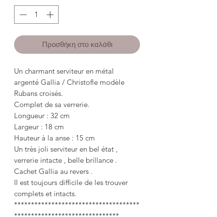
Προσθήκη στο καλάθι
Un charmant serviteur en métal
argenté Gallia / Christofle modèle
Rubans croisés.
Complet de sa verrerie.
Longueur : 32 cm
Largeur : 18 cm
Hauteur à la anse : 15 cm
Un très joli serviteur en bel état ,
verrerie intacte , belle brillance .
Cachet Gallia au revers .
Il est toujours difficile de les trouver
complets et intacts.
*************************************
*******************************