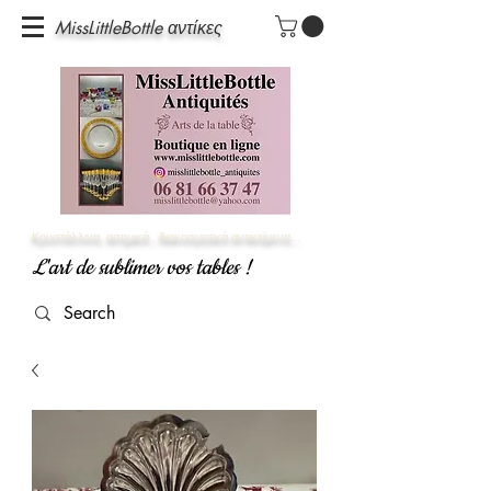
MissLittleBottle αντίκες
Κρυστάλλινα, ασημικά
, διακοσμητικά αντικείμενα...
L'art de sublimer vos tables !