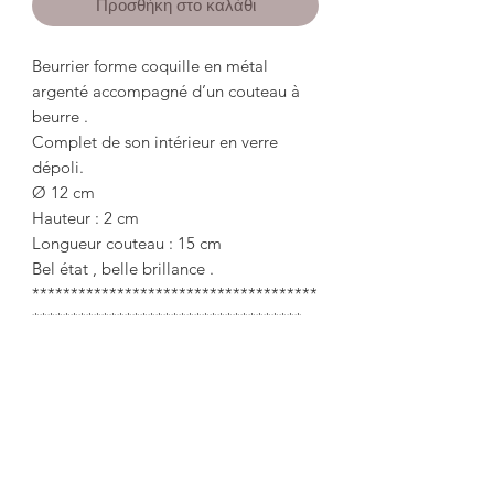
Προσθήκη στο καλάθι
Beurrier forme coquille en métal
argenté accompagné d’un couteau à
beurre .
Complet de son intérieur en verre
dépoli.
Ø 12 cm
Hauteur : 2 cm
Longueur couteau : 15 cm
Bel état , belle brillance .
*************************************
***********************************
Butter cake in the shape of a silver
metal shell accompanied by a butter
knife.
Complete with its frosted glass interior.
Ø 12 cm
Height: 2 cm